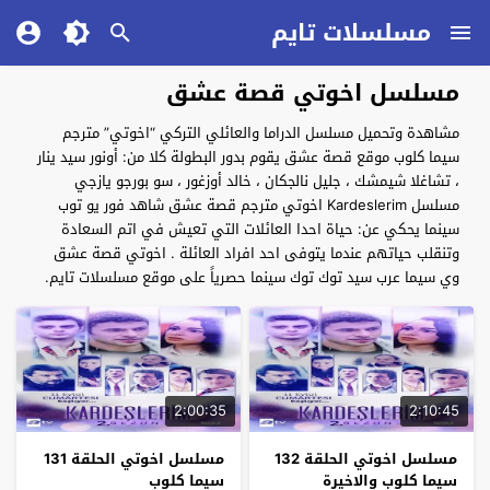
مسلسلات تايم
مسلسل اخوتي قصة عشق
مشاهدة وتحميل مسلسل الدراما والعائلي التركي “اخوتي” مترجم
سيما كلوب موقع قصة عشق يقوم بدور البطولة كلا من: أونور سيد ينار
، تشاغلا شيمشك ، جليل نالجكان ، خالد أوزغور ، سو بورجو يازجي
مسلسل Kardeslerim اخوتي مترجم قصة عشق شاهد فور يو توب
سينما يحكي عن: حياة احدا العائلات التي تعيش في اتم السعادة
وتنقلب حياتهم عندما يتوفى احد افراد العائلة . اخوتي قصة عشق
وي سيما عرب سيد توك توك سينما حصرياً على موقع مسلسلات تايم.
2:00:35
2:10:45
مسلسل اخوتي الحلقة 132
مسلسل اخوتي الحلقة 131
سيما كلوب والاخيرة
سيما كلوب