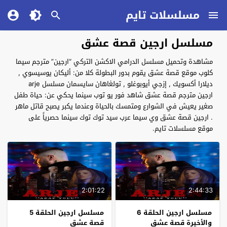
مسلسلات تايم
مسلسل ارجين قصة عشق
مشاهدة وتحميل مسلسل الدرامي الاكشن التركي “ارجين” مترجم سيما
كلوب موقع قصة عشق يقوم بدور البطولة كلا من: أليكان يوسيسوي ,
ديلارا أكسويك , إزجي أيوبوغلو , تولغاهان سايسمان مسلسل arje
ارجين مترجم قصة عشق شاهد فور يو توب سينما يحكي عن: حياة طفل
صغير يعيش في الشوارع ومتمسك بالحياة وعندما يكبر يصبح قاتل ماهر
. ارجين قصة عشق وي سيما عرب سيد توك توك سينما حصرياً على
موقع مسلسلات تايم.
2:01:22
2:44:33
مسلسل ارجين الحلقة 6
مسلسل ارجين الحلقة 5
والأخيرة قصة عشق
قصة عشق