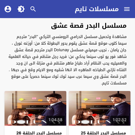
مسلسلات تايم
مسلسل البدر قصة عشق
مشاهدة وتحميل مسلسل الدرامي الرومنسي التركي “البدر” مترجم
سيما كلوب موقع قصة عشق يقوم بدور البطولة كلا من: أوزغه غورل ،
جان يامان ، نجيب ميميلي مسلسل Dolunay البدر مترجم قصة عشق
شاهد فور يو توب سينما يحكي عن: فريد رجل منتظم في حياته العلمية
والعميليه يحب النظام أراد طباخ ماهر منتظم في منزلة الى ان وجد
الفتاه نازلي الطباخه الماهره الا انها شقيه ومع الايام وقع في حبها .
البدر قصة عشق وي سيما عرب سيد توك توك سينما حصرياً على موقع
مسلسلات تايم.
1:04:58
1:02:52
مسلسل البدر الحلقة 25
مسلسل البدر الحلقة 26