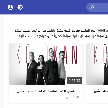
مشاهدة وتحميل مسلسل الدراما التركي “الدم الفاسد” مترجم سيما كلوب موقع قصة عشق يقوم بدور البطولة كلا من: ايرتان سابان , داملا سونمز مسلسل KötüKan الدم الفاسد مترجم قصة عشق شاهد فور يو توب سينما يحكي
وي سيما عرب سيد توك توك سينما حصرياً على موقع مسلسلات تايم.
1:44:32
مسلسل الدم الفاسد الحلقة 3 قصة عشق
منذ سنتين