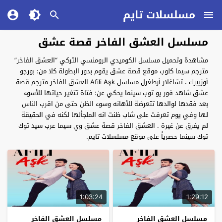
مسلسلات تايم
مسلسل العشق الفاخر قصة عشق
مشاهدة وتحميل مسلسل الكوميدي الرومنسي التركي “العشق الفاخر”
مترجم سيما كلوب موقع قصة عشق يقوم بدور البطولة كلا من: بورجو
أوزبيرك ، تشاغلار أرطغرل مسلسل Afili Aşk العشق الفاخر مترجم قصة
عشق شاهد فور يو توب سينما يحكي عن: فتاة تتغير حياتها للأسوء
بعد فقدها لوالدها تتعرضة للأهانه وسوء الظن حتى من اقرب الناس
لها وفي يوم تعرفت على شاب ظنت انه الملجألها لكنه في الحقيقة
لم يفرق عن غيرة . العشق الفاخر قصة عشق وي سيما عرب سيد توك
توك سينما حصرياً على موقع مسلسلات تايم.
1:03:24
1:29:12
مسلسل العشق الفاخر
مسلسل العشق الفاخر