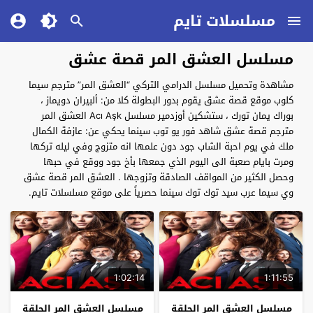
مسلسلات تايم
مسلسل العشق المر قصة عشق
مشاهدة وتحميل مسلسل الدرامي التركي “العشق المر” مترجم سيما
كلوب موقع قصة عشق يقوم بدور البطولة كلا من: ألبيران دويماز ،
بوراك يمان تورك ، ستشكين أوزدمير مسلسل Acı Aşk العشق المر
مترجم قصة عشق شاهد فور يو توب سينما يحكي عن: عازفة الكمال
ملك في يوم احبة الشاب جود دون علمها انه متزوج وفي ليله تركها
ومرت بايام صعبة الى اليوم الذي جمعها بأخ جود ووقع في حبها
وحصل الكثير من المواقف الصادقة وتزوجها . العشق المر قصة عشق
وي سيما عرب سيد توك توك سينما حصرياً على موقع مسلسلات تايم.
1:02:14
1:11:55
مسلسل العشق المر الحلقة
مسلسل العشق المر الحلقة