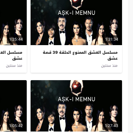
1:25:44
1:31:34
مسلسل العشق الممنوع الحلقة 39 قصة
عشق
عشق
منذ سنتين
منذ سنتين
1:05:42
1:27:43