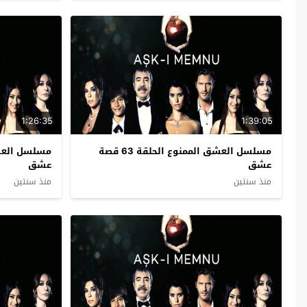
1:26:35
1:39:05
مسلسل العشق الممنوع الحلقة 63 قصة
عشق
عشق
منذ سنتين
منذ سنتين