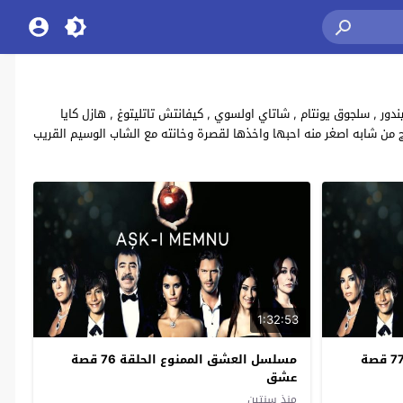
 , سلجوق يونتام , شاتاي اولسوي , كيفانتش تاتليتوغ , هازل كايا
الزواج من شابه اصغر منه احبها واخذها لقصرة وخانته مع الشاب الوسيم القريب
1:32:53
مسلسل العشق الممنوع الحلقة 77 قصة
مسلسل العشق الممنوع الحلقة 76 قصة
عشق
منذ سنتين