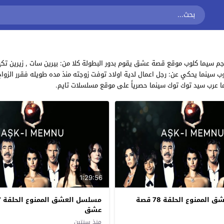
يما كلوب موقع قصة عشق يقوم بدور البطولة كلا من: بيرين سات , زيرين تكيندور
 فور يو توب سينما يحكي عن: رجل اعمال لدية اولاد توفت زوجته منذ مده طويله فقرر 
عرب سيد توك توك سينما حصرياً على موقع مسلسلات تايم.
1:29:56
مسلسل العشق الممنوع الحلقة 78 قصة
عشق
منذ سنتين