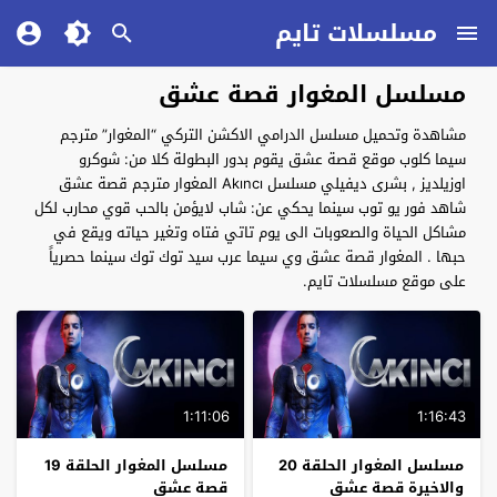
مسلسلات تايم
مسلسل المغوار قصة عشق
مشاهدة وتحميل مسلسل الدرامي الاكشن التركي “المغوار” مترجم
سيما كلوب موقع قصة عشق يقوم بدور البطولة كلا من: شوكرو
اوزيلديز , بشرى ديفيلي مسلسل Akıncı المغوار مترجم قصة عشق
شاهد فور يو توب سينما يحكي عن: شاب لايؤمن بالحب قوي محارب لكل
مشاكل الحياة والصعوبات الى يوم تاتي فتاه وتغير حياته ويقع في
حبها . المغوار قصة عشق وي سيما عرب سيد توك توك سينما حصرياً
على موقع مسلسلات تايم.
1:11:06
1:16:43
مسلسل المغوار الحلقة 20
مسلسل المغوار الحلقة 19
والاخيرة قصة عشق
قصة عشق