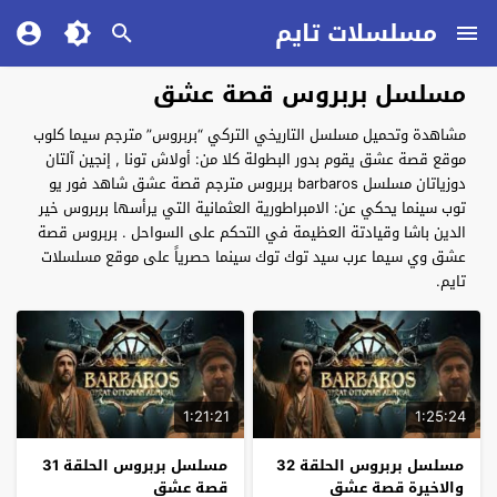
مسلسلات تايم
مسلسل بربروس قصة عشق
مشاهدة وتحميل مسلسل التاريخي التركي “بربروس” مترجم سيما كلوب
موقع قصة عشق يقوم بدور البطولة كلا من: أولاش تونا , إنجين آلتان
دوزياتان مسلسل barbaros بربروس مترجم قصة عشق شاهد فور يو
توب سينما يحكي عن: الامبراطورية العثمانية التي يرأسها بربروس خير
الدين باشا وقيادتة العظيمة في التحكم على السواحل . بربروس قصة
عشق وي سيما عرب سيد توك توك سينما حصرياً على موقع مسلسلات
تايم.
1:21:21
1:25:24
مسلسل بربروس الحلقة 32
مسلسل بربروس الحلقة 31
والاخيرة قصة عشق
قصة عشق