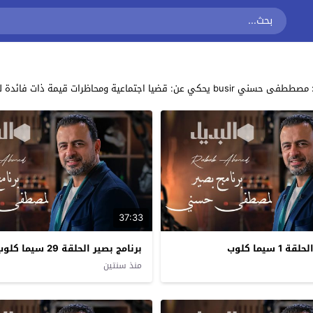
ستمع. بصير حصرياً على موقع برامج تايم
37:33
 سيما كلوب
برنامج بصير الحلقة 29 سيما كلوب
منذ سنتين