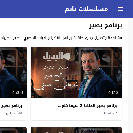
مسلسلات تايم
برنامج بصير
مشاهدة وتحميل جميع حلقات برنامج القضيا والدراما المصري “بصير” بطولة: مصططفى حسني busir يحكي عن: قضيا اجتماعية ومحاظرات قيمة ذات فائدة للم
45:00
46:13
برنامج بصير الحلقة 2 سيما كلوب
برنامج بصير الحلقة 1
منذ سنتين
منذ سنتين