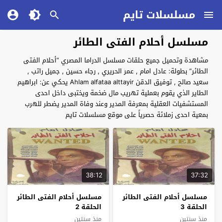
مسلسلات تايم
مسلسل أحلام الفتى الطائر
مشاهدة وتحميل جميع حلقات مسلسل الدراما المصري “أحلام الفتى
الطائر” بطولة: عادل امام , عمر الحريري , رجاء حسين , جميل راتب ,
سعيد صالح , توفيق الدقن Ahlam alfataa alttayir يحكي عن: ابراهيم
الطاير الذي يقوم بعملية تهريب مال ضخمة ويختبى داخل احدى
المستشفيات العقلية بمعرفة المدير وعند وفاة المدير يضطر للهرب
بمعية احدى زملائة حصرياً على موقع مسلسلات تايم
38:12
37:32
مسلسل أحلام الفتى الطائر
مسلسل أحلام الفتى الطائر
الحلقة 3
الحلقة 2
منذ سنتين
منذ سنتين