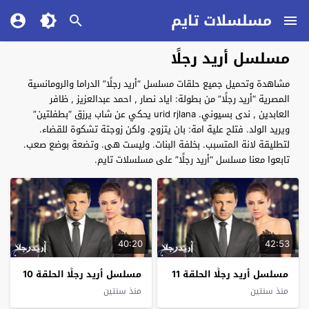
مسلسلات تايم
مسلسل أريد رجلًا
مشاهدة وتحميل جميع حلقات مسلسل “أريد رجلًا” الدراما والرومانسية
المصرية “أريد رجلًا” من بطولة: اياد نصار , احمد عبدالعزيز , ظافر
العابدين , ندى بسيوني. urid rjlana يحكي عن شاب يرزق “بطفلتين”
ويريد الولد. فتلح علية امة: بان يتزوج. ولكن زوجتة تشكوة للقضاء.
لتطليقة لانة المتسبب. بخلفة البنات. وليست هى. وتضعة بوضع صعب.
تابعوا معنا مسلسل “أريد رجلًا” على مسلسلات تايم.
40:20
42:53
مسلسل أريد رجلًا الحلقة 11
مسلسل أريد رجلًا الحلقة 10
منذ سنتين
منذ سنتين