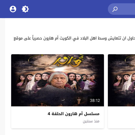
ون” بطولة: حياة الفهد , سعاد علي , أحمد الجسمي Om Haroun يحكي عن طبيبة يهودية تحاول ان تتعايش وسط اهل البلاد في الكويت أم هارون حصرياً على موقع
38:12
مسلسل أم هارون الحلقة 4
منذ سنتين