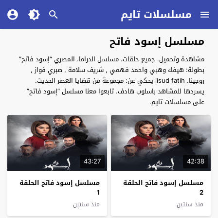
مسلسلات تايم
مسلسل إسود فاتح
مشاهدة وتحميل. جميع حلقات. مسلسل الدراما. المصري “إسود فاتح”
بطولة: هيفاء وهبي واحمد فهمي , شريف سلامة , صبري فواز ,
روجينا. iisud fatih يحكي عن: مجموعة من قضايا العصر الحديث.
يسردها للمشاهد باسلوب هادف. تابعوا معنا مسلسل “إسود فاتح”
على مسلسلات تايم.
43:27
42:38
مسلسل إسود فاتح الحلقة
مسلسل إسود فاتح الحلقة
1
2
منذ سنتين
منذ سنتين