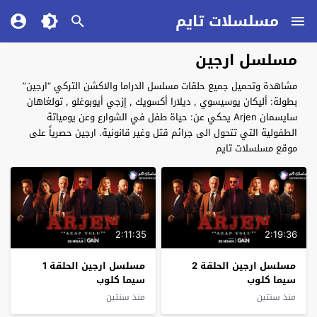
مسلسلات تايم
مسلسل ارجين
مشاهدة وتحميل جميع حلقات مسلسل الدراما والاكشن التركي “ارجين”
بطولة: أليكان يوسيسوي , ديلارا أكسويك , إزجي أيوبوغلو , تولغاهان
سايسمان Arjen يحكي عن: حياة طفل في الشوارع وعن يومياتة
الطفولية التي تتحول الى جرائم قتل وغير قانونية. ارجين حصرياً على
موقع مسلسلات تايم
2:11:35
2:19:36
مسلسل ارجين الحلقة 2
مسلسل ارجين الحلقة 1
سيما كلوب
سيما كلوب
منذ سنتين
منذ سنتين