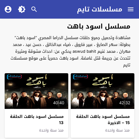
مسلسلات تايم
مسلسل اسود باهت
مشاهدة وتحميل جميع حلقات مسلسل الدراما المصري “اسود باهت”
بطولة: سهر الصايغ ، عبير فاروق ، ضياء عبدالخالق ، حسن عيد ، محمد
مهران ، محمد غنيم aswud bahit يحكي عن: احداث مشوقة ومثيرة
تتحدث عن جريمة قتل غامضة. اسود باهت حصرياً على موقع مسلسلات
تايم
40:40
42:32
مسلسل اسود باهت الحلقة
مسلسل اسود باهت الحلقة
15 – الاخيرة
13
منذ سنة واحدة
منذ سنة واحدة