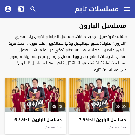
مسلسلات تايم
مسلسل البارون
مشاهدة وتحميل. جميع حلقات. مسلسل الدراما والكوميديا. المصري
“البارون” بطولة: عمرو عبدالجليل ودنيا عبدالعزيز , ملك قورة , احمد فريد
, نهى عابدين , جهاد سعد. albarun تحكي عن: ماهر شاب يعمل
بمكتب للدراسات القانونية. يتورط بمقتل جارة. ويتم حبسة. ولكنة يقوم
بمساعدة زملائة لكشف هوية القاتل. تابعوا معنا مسلسل “البارون”
على مسلسلات تايم.
39:28
38:32
مسلسل البارون الحلقة 7
مسلسل البارون الحلقة 6
منذ سنتين
منذ سنتين