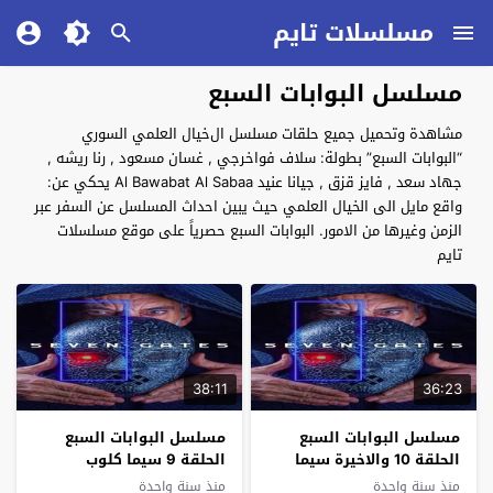
مسلسلات تايم
مسلسل البوابات السبع
مشاهدة وتحميل جميع حلقات مسلسل الﺧﻴﺎﻝ العلمي السوري
“البوابات السبع” بطولة: سلاف فواخرجي , غسان مسعود , رنا ريشه ,
جهاد سعد , فايز قزق , جيانا عنيد Al Bawabat Al Sabaa يحكي عن:
واقع مايل الى الخيال العلمي حيث يبين احداث المسلسل عن السفر عبر
الزمن وغيرها من الامور. البوابات السبع حصرياً على موقع مسلسلات
تايم
38:11
36:23
مسلسل البوابات السبع
مسلسل البوابات السبع
الحلقة 10 والاخيرة سيما
الحلقة 9 سيما كلوب
كلوب
منذ سنة واحدة
منذ سنة واحدة