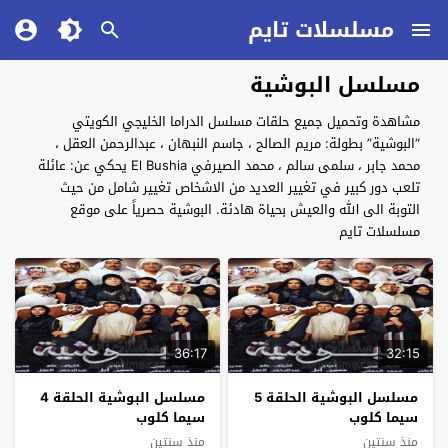
مسلسلات تايم
مسلسل البوشية
مشاهدة وتحميل جميع حلقات مسلسل الدراما الخليجي الكويتي
“البوشية” بطولة: مريم الصالح ، جاسم النبهان ، عبدالرحمن العقل ،
محمد جابر ، سلمى سالم ، محمد الصيرفي El Bushia يحكي عن: عائلة
تلعب دور كبير في تغيير العديد من الاشخاص تغيير شامل من حيث
التوبة الى الله والعيش بحياة هادئة. البوشية حصرياً على موقع
مسلسلات تايم
36:17
32:15
مسلسل البوشية الحلقة 5
مسلسل البوشية الحلقة 4
سيما كلوب
سيما كلوب
منذ سنتين
منذ سنتين