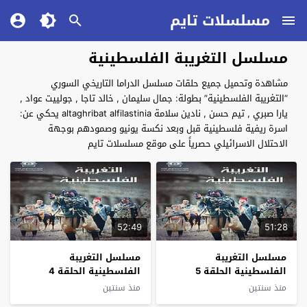
مسلسلات تايم
مسلسل التغريبة الفلسطينية
مشاهدة وتحميل جميع حلقات مسلسل الدراما التاريخي السوري
“التغريبة الفلسطينية” بطولة: جمال سليمان , خالد تاجا , جولييت عواد ,
يارا صبري , تيم حسن , نادين سلامة altaghribat alfilastinia يحكي عن:
اسرة ريفية فلسطينية قبل وبعد نكسة يونيو وصمودهم بوجهة
الاحتلال الاسرائيلي حصرياً على موقع مسلسلات تايم
52:49
51:28
مسلسل التغريبة
مسلسل التغريبة
الفلسطينية الحلقة 5
الفلسطينية الحلقة 4
منذ سنتين
منذ سنتين