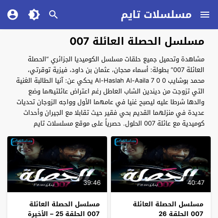
مسلسلات تايم
مسلسل الحصلة العائلة 007
مشاهدة وتحميل جميع حلقات مسلسل الكوميديا الجزائري “الحصلة
العائلة 007” بطولة: أسماء محجان، عثمان بن داود، فيزية توقرتي،
محمد بوشايب Al-Haslah Al-Aaila 7 0 0 يحكي عن: آنيا الطالبة الغنية
التي تزوجت من ديندين الشاب العاطل رغم اعتراض عائلتيهما وضع
والدها شرطا عليه ليصبح غنيا في عامهما الأول وواجه الزوجان تحديات
عديدة في منزلهما القديم بحي فقير حيث تقابلا مع الجيران وأحداث
كوميدية مع عائلة 007 الحلول. حصرياً على موقع مسلسلات تايم
39:46
40:47
مسلسل الحصلة العائلة
مسلسل الحصلة العائلة
007 الحلقة 26
007 الحلقة 25 – الأخيرة