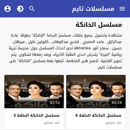
مسلسلات تايم
مسلسل الخانكة
مشاهدة وتحميل. جميع حلقات. مسلسل الدراما “الخانكة” بطولة: غادة
عبدالرازق , ماجد المصري , فتحي عبدالوهاب , كارولين خليل , ميرهان
حسين , سماح انور. alkhanika تدور احداث المسلسل حول: مدرسة تربية
رياضية “اميرة” يتحرش احدى الطلبة الاثرياء. وبعد رفعها لشكوى. يتم
تحوير القضية. لتصبح هى المتهمة. تابعوا معنا مسلسل “الخانكة” على
مسلسلات تايم.
42:52
44:28
مسلسل الخانكة الحلقة 4
مسلسل الخانكة الحلقة 3
منذ سنتين
منذ سنتين