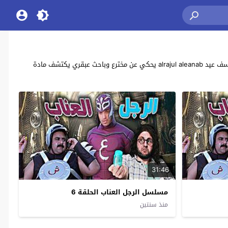
مشاهدة وتحميل جميع حلقات مسلسل الدراما والكوميديا والخيال العلمي المصري الرجل العناب بطولة هشام ماجد , شيكو , أحمد فهمي , صلاح عبدالله , يوسف عيد alrajul aleanab يحكي عن مخترع وباحث عبقري يكتشف مادة
31:46
مسلسل الرجل العناب الحلقة 6
منذ سنتين