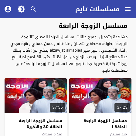
مسلسلات تايم
مسلسل الزوجة الرابعة
مشاهدة وتحميل. جميع حلقات. مسلسل الدراما المصري “الزوجة
الرابعة” بطولة: مصطفى شعبان , علا غانم , حسن حسني , هبة مجدي
, لقاء الخميسي , عبير منير alzawjat alrrabiea يحكي عن: شاب يملك
عدة مصانع للازياء. ويحب الزواج من اول نظرة. حتى انة اصبح لدية اربع
زوجات. بفترة قصيرة جدا. تابعوا معنا مسلسل “الزوجة الرابعة” على
مسلسلات تايم.
37:55
37:23
مسلسل الزوجة الرابعة
مسلسل الزوجة الرابعة
الحلقة 1
الحلقة 30 والأخيرة
منذ سنتين
منذ 5 سنوات