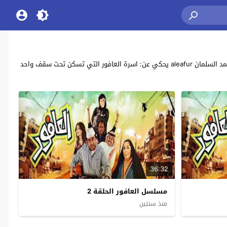
مشاهدة وتحميل جميع حلقات مسلسل الكوميديا الكويتي “العافور” بطولة: عبدالحسين عبدالرضا , حسن البلام , الهام الفضالة , هيا الشعيبي , ميس قمر , حمد السلمان aleafur يحكي عن: اسرة العافور التي تسكن تحت سقف واحد
36:32
مسلسل العافور الحلقة 2
منذ سنتين