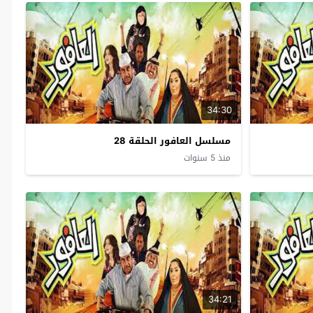
34:30
مسلسل العافور الحلقة 28
منذ 5 سنوات
34:21