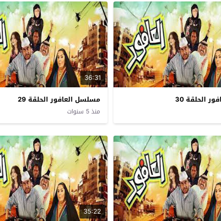
36:31
ر الحلقة 30
مسلسل العافور الحلقة 29
منذ 5 سنوات
35:22