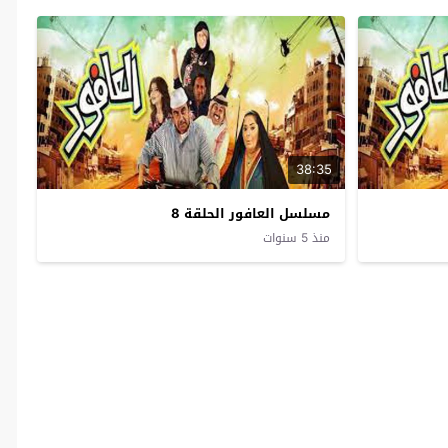
38:35
مسلسل العافور الحلقة 8
منذ 5 سنوات