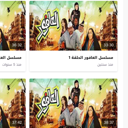
36:32
33:30
مسلسل العافور الحلقة 1
مسلسل العافو
منذ سنتين
منذ 5 سنوات
37:42
38:37