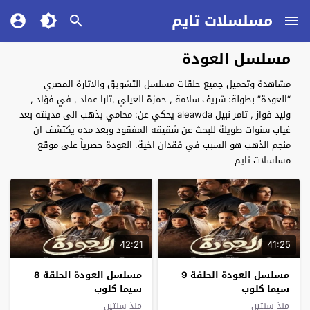
مسلسلات تايم
مسلسل العودة
مشاهدة وتحميل جميع حلقات مسلسل التشويق والاثارة المصري
“العودة” بطولة: شريف سلامة , حمزة العيلي ,تارا عماد , في فؤاد ,
وليد فواز , تامر نبيل aleawda يحكي عن: محامي يذهب الى مدينته بعد
غياب سنوات طويلة للبحث عن شقيقه المفقود وبعد مده يكتشف ان
منجم الذهب هو السبب في فقدان اخية. العودة حصرياً على موقع
مسلسلات تايم
42:21
41:25
مسلسل العودة الحلقة 9
مسلسل العودة الحلقة 8
سيما كلوب
سيما كلوب
منذ سنتين
منذ سنتين