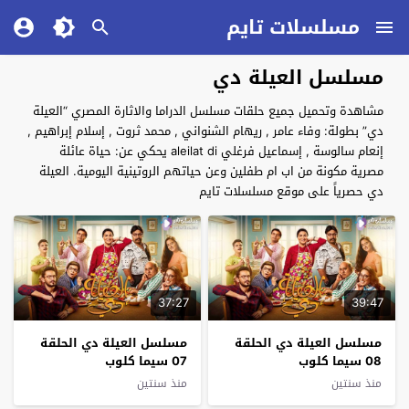
مسلسلات تايم
مسلسل العيلة دي
مشاهدة وتحميل جميع حلقات مسلسل الدراما والاثارة المصري “العيلة
دي” بطولة: وفاء عامر , ريهام الشنواني , محمد ثروت , إسلام إبراهيم ,
إنعام سالوسة , إسماعيل فرغلي aleilat di يحكي عن: حياة عائلة
مصرية مكونة من اب ام طفلين وعن حياتهم الروتينية اليومية. العيلة
دي حصرياً على موقع مسلسلات تايم
37:27
39:47
مسلسل العيلة دي الحلقة
مسلسل العيلة دي الحلقة
08 سيما كلوب
07 سيما كلوب
منذ سنتين
منذ سنتين