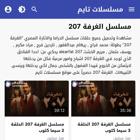
مسلسلات تايم
مسلسل الغرفة 207
مشاهدة وتحميل جميع حلقات مسلسل الدراما والاثارة المصري “الغرفة
207” بطولة: محمد فراج , ريهام عبدالغفور , ناردين فرج , مراد مكرم ,
يوسف عثمان , مريم الخشت alearfat 207 يحكي عن: احدا الفنادق
الذي توجد في الغرفة 207 اشباح وامور مرعبة فكل من يدخلها
لايتمكن من الخروج فيبدا الفضول بالشخص جمال لكي يدخلها وينسى
التنبيهات. الغرفة 207 حصرياً على موقع مسلسلات تايم
39:12
35:36
مسلسل الغرفة 207 الحلقة
مسلسل الغرفة 207 الحلقة
3 سيما كلوب
2 سيما كلوب
منذ سنتين
منذ سنتين