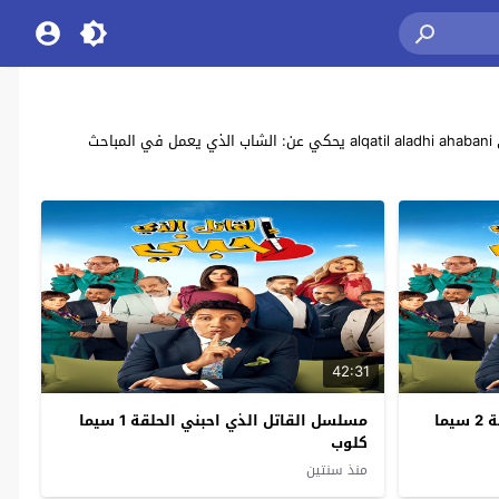
مشاهدة وتحميل جميع حلقات مسلسل الكوميديا المصري “القاتل الذي احبني” بطولة: هاني رمزي , أحمد فؤاد, سليم رانيا منصور , لقاء سويدان , سهير رمزي alqatil aladhi ahabani يحكي عن: الشاب الذي يعمل في المباحث
42:31
مسلسل القاتل الذي احبني الحلقة 2 سيما
مسلسل القاتل الذي احبني الحلقة 1 سيما
كلوب
منذ سنتين