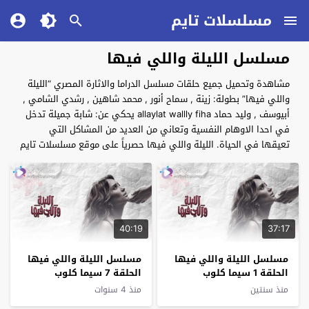
مسلسلات تايم
مسلسل الليلة واللي فيها
مشاهدة وتحميل جميع حلقات مسلسل الدراما والاثارة المصري “الليلة
واللي فيها” بطولة: زينة , سماح أنور , محمد شاهين , رشدي الشامي ,
أبيوسف , وليد حماد allaylat wallly fiha يحكي عن: شابة جميلة تدخل
في احدا الاوهام النفسية وتعاني من العديد من المشاكل التي
تعيقها في الحياة. الليلة واللي فيها حصرياً على موقع مسلسلات تايم
40:19
37:17
مسلسل الليلة واللي فيها
مسلسل الليلة واللي فيها
الحلقة 1 سيما كلوب
الحلقة 7 سيما كلوب
منذ سنتين
منذ 4 سنوات