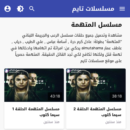
مسلسلات تايم
مسلسل المتهمة
مشاهدة وتحميل جميع حلقات مسلسل الرعب والجريمة اللبناني
“المتهمة” بطولة: عادل كرم درة , أسامة عباس , علي الطيب , دياب ,
عاطف عمار almutahama يحكي عن: امرائة تم اتهامها وادخالها في
تهمة قتل ولكنها تكافح لكي تجد القاتل الحقيقة. المتهمة حصرياً
على موقع مسلسلات تايم
43:18
38:18
مسلسل المتهمة الحلقة 2
مسلسل المتهمة الحلقة 1
سيما كلوب
سيما كلوب
منذ سنتين
منذ سنتين