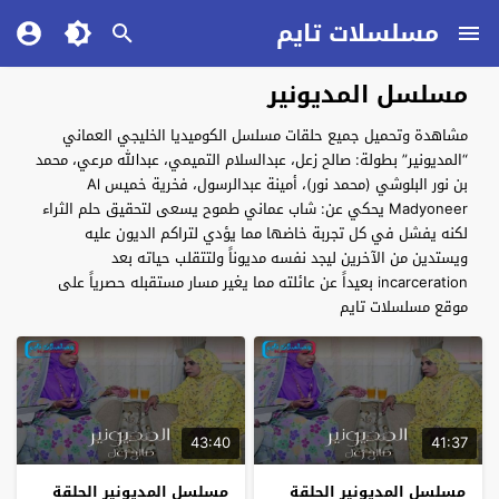
مسلسلات تايم
مسلسل المديونير
مشاهدة وتحميل جميع حلقات مسلسل الكوميديا الخليجي العماني
“المديونير” بطولة: صالح زعل، عبدالسلام التميمي، عبدالله مرعي، محمد
بن نور البلوشي (محمد نور)، أمينة عبدالرسول، فخرية خميس Al
Madyoneer يحكي عن: شاب عماني طموح يسعى لتحقيق حلم الثراء
لكنه يفشل في كل تجربة خاضها مما يؤدي لتراكم الديون عليه
ويستدين من الآخرين ليجد نفسه مديوناً ولتتقلب حياته بعد
incarceration بعيداً عن عائلته مما يغير مسار مستقبله حصرياً على
موقع مسلسلات تايم
43:40
41:37
مسلسل المديونير الحلقة
مسلسل المديونير الحلقة