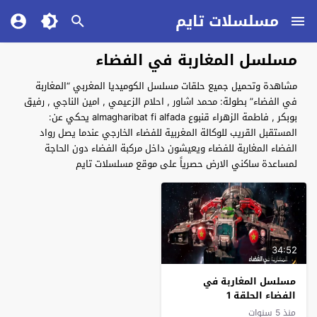
مسلسلات تايم
مسلسل المغاربة في الفضاء
مشاهدة وتحميل جميع حلقات مسلسل الكوميديا المغربي “المغاربة
في الفضاء” بطولة: محمد اشاور , احلام الزعيمي , امين الناجي , رفيق
بوبكر , فاطمة الزهراء قنبوع almagharibat fi alfada يحكي عن:
المستقبل القريب للوكالة المغربية للفضاء الخارجي عندما يصل رواد
الفضاء المغاربة للفضاء ويعيشون داخل مركبة الفضاء دون الحاجة
لمساعدة ساكني الارض حصرياً على موقع مسلسلات تايم
34:52
مسلسل المغاربة في
الفضاء الحلقة 1
منذ 5 سنوات