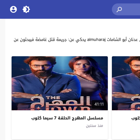
مشاهدة وتحميل جميع حلقات مسلسل الدراما والجريمة السوريي “المهرج” بطولة: أمل بوشوشة , باسم ياخور , روعة السعدي , خالد القيش , إبراهيم الشيخ , عدنان أبو الشامات almuharaj يحكي عن: جريمة قتل غامضة فيبحثون عن
41:11
مسلسل المهرج الحلقة 7 سيما كلوب
منذ سنتين