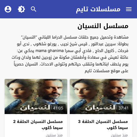
مسلسلات تايم
مسلسل النسيان
مشاهدة وتحميل جميع حلقات مسلسل الدراما اللبناني “النسيان”
بطولة: سيرين عبدالنور , قيس شيخ نجيب , يورغو شلهوب , ندى أبو
فرحات , كارول الحاج , فادي أبي سمرا mama ghanima يحكي عن:
عائلة تعيش في سعادة وأطمئنان مكونة من زوجين لهما ولدان وذات
يوم يخطف ابنائهما وتنقلب حياتهم وتتولى الاحداث. النسيان حصرياً
على موقع مسلسلات تايم
41:05
37:41
مسلسل النسيان الحلقة 3
مسلسل النسيان الحلقة 2
سيما كلوب
سيما كلوب
منذ سنتين
منذ سنتين