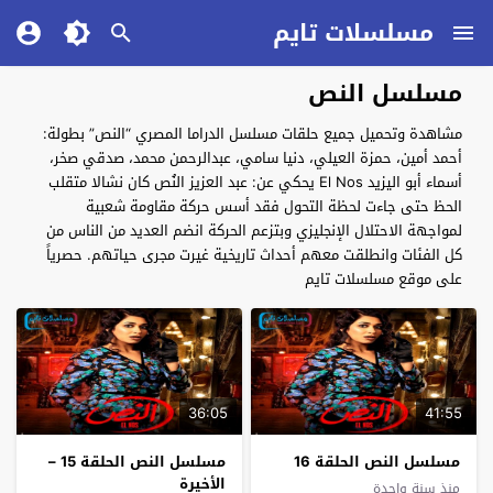
مسلسلات تايم
مسلسل النص
مشاهدة وتحميل جميع حلقات مسلسل الدراما المصري “النص” بطولة:
أحمد أمين، حمزة العيلي، دنيا سامي، عبدالرحمن محمد، صدقي صخر،
أسماء أبو اليزيد El Nos يحكي عن: عبد العزيز النُص كان نشالا متقلب
الحظ حتى جاءت لحظة التحول فقد أسس حركة مقاومة شعبية
لمواجهة الاحتلال الإنجليزي وبتزعم الحركة انضم العديد من الناس من
كل الفئات وانطلقت معهم أحداث تاريخية غيرت مجرى حياتهم. حصرياً
على موقع مسلسلات تايم
36:05
41:55
مسلسل النص الحلقة 16
مسلسل النص الحلقة 15 –
الأخيرة
منذ سنة واحدة