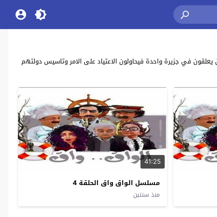
ق واق” بطولة: باسم ياخور , مرام علي , شكران مرتجى alwaq waq يحكي عن مجموعة فاشلين يعلقون في جزيرة واحدة فيحاولون الاعتياد على الامر وتاسيس دولتهم
41:25
مسلسل الواق واق الحلقة 4
منذ سنتين