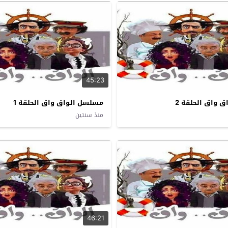
45:23
 واق الحلقة 2
مسلسل الواق واق الحلقة 1
منذ سنتين
46:21