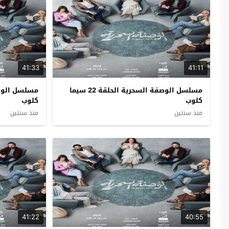
41:33
41:11
مسلسل الوصفة السحرية الحلقة 22 سيما
كلوب
كلوب
منذ سنتين
منذ سنتين
41:22
40:55