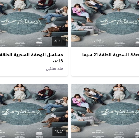
41:11
مسلسل الوصفة السحرية الحلقة 21 سيما
كلوب
منذ سنتين
41:!1