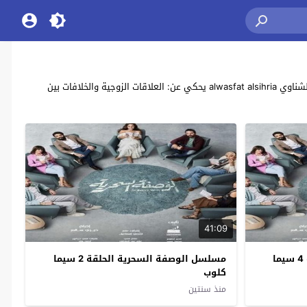
مشاهدة وتحميل جميع حلقات مسلسل الدراما المصري “الوصفة السحرية” بطولة: شيري عادل , إسلام جمال , هيدي كرم , بسمة داود , كارولين عزمي , عمر الشناوي alwasfat alsihria يحكي عن: العلاقات الزوجية والخلافات بين
41:09
مسلسل الوصفة السحرية الحلقة 4 سيما
مسلسل الوصفة السحرية الحلقة 2 سيما
كلوب
منذ سنتين