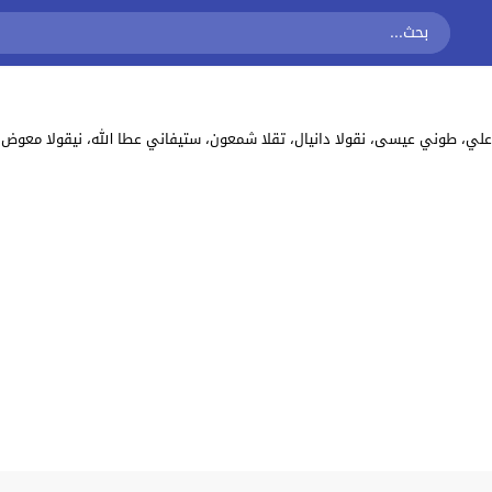
ا دانيال، تقلا شمعون، ستيفاني عطا الله، نيقولا معوض Imraah يحكي عن: حصرياً على موقع مسلسلات تايم