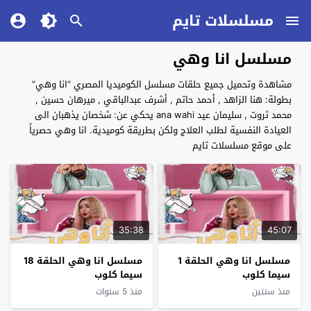
مسلسلات تايم
مسلسل انا وهي
مشاهدة وتحميل جميع حلقات مسلسل الكوميديا المصري “انا وهي”
بطولة: هنا الزاهد , أحمد حاتم , أشرف عبدالباقي , ميرهان حسين ,
محمد ثروت , سليمان عيد ana wahi يحكي عن: شخصان يذهبان الى
العيادة النفسية لطلب العلاج ولكن بطريقة كوميدية. انا وهي حصرياً
على موقع مسلسلات تايم
35:38
45:07
مسلسل انا وهي الحلقة 1
مسلسل انا وهي الحلقة 18
سيما كلوب
سيما كلوب
منذ سنتين
منذ 5 سنوات