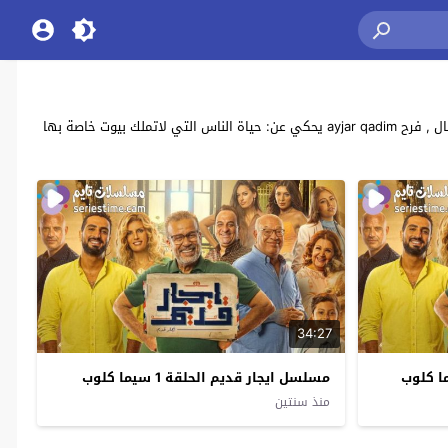
مشاهدة وتحميل جميع حلقات مسلسل الدراما والاثارة المصري “ايجار قديم” بطولة: شريف منير , صلاح عبدالله , محمد الشرنوبي , هشام إسماعيل , ميمي جمال , فرح ayjar qadim يحكي عن: حياة الناس التي لاتملك بيوت خاصة بها
34:27
مسلسل ايجار قديم الحلقة 1 سيما كلوب
منذ سنتين