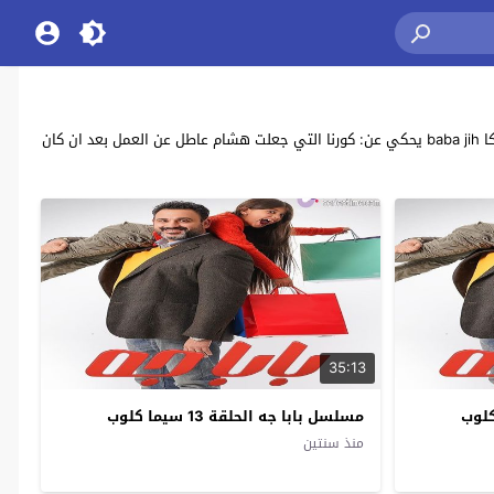
مشاهدة وتحميل جميع حلقات مسلسل الكوميديا المصري “بابا جه” بطولة: أكرم حسني ، سما إبراهيم ، محمود البزاوي ، لافينيا نادر ، نسرين أمين ، محمد أوتاكا baba jih يحكي عن: كورنا التي جعلت هشام عاطل عن العمل بعد ان كان
35:13
مسلسل بابا جه الحلقة 13 سيما كلوب
منذ سنتين