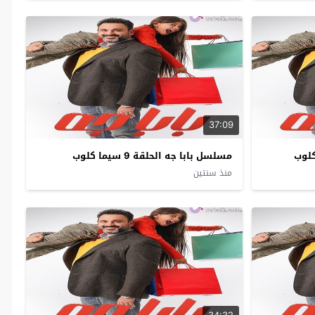
37:09
مسلسل بابا جه الحلقة 9 سيما كلوب
منذ سنتين