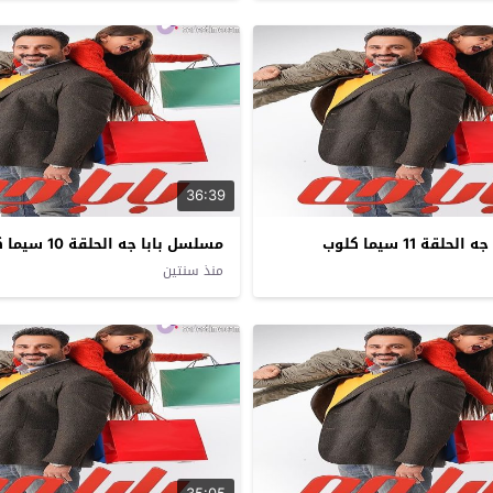
36:39
قة 11 سيما كلوب
مسلسل بابا جه الحلقة 10 سيما كلوب
منذ سنتين