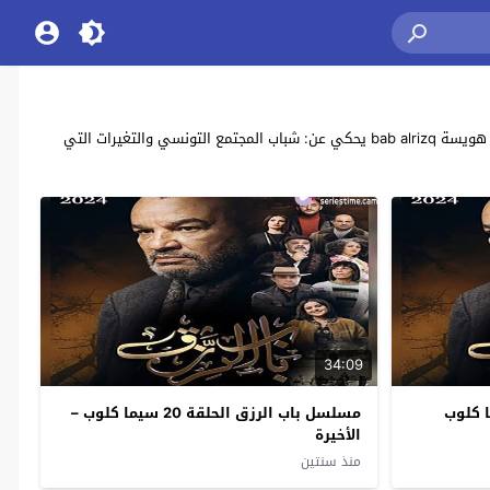
مشاهدة وتحميل جميع حلقات مسلسل الدراما التونسي “باب الرزق” بطولة: صلاح مصدق ، كمال التواتي ، علي الخميري ، يحيى الفايدي ، لطفي الناجح ، خالد هويسة bab alrizq يحكي عن: شباب المجتمع التونسي والتغيرات التي
34:09
مسلسل باب الرزق الحلقة 20 سيما كلوب –
الأخيرة
منذ سنتين