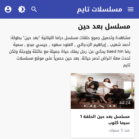
مسلسلات تايم
مسلسل بعد حين
مشاهدة وتحميل جميع حلقات مسلسل دراما اللبنانية “بعد حين” بطولة:
أحمد شعيب , إبراهيم الزدجالي , العنود سعود , جيسي عبدو , سمية
رضا baed hin يحكي عن: رجل يملك حياة جميلة مع عائلتة وزوجتة ولكن
تحدث معة اغراض تدمر حياتة. بعد حين حصرياً على موقع مسلسلات
تايم
44:24
مسلسل بعد حين الحلقة 1
سيما كلوب
منذ 5 سنوات