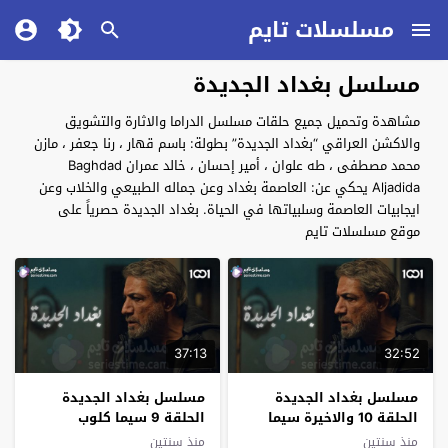
مسلسلات تايم
مسلسل بغداد الجديدة
مشاهدة وتحميل جميع حلقات مسلسل الدراما والاثارة والتشويق
والاكشن العراقي “بغداد الجديدة” بطولة: باسم قهار ، رنا جعفر ، مازن
محمد مصطفى ، طه علوان ، أمير إحسان ، خالد عمران Baghdad
Aljadida يحكي عن: العاصمة بغداد وعن جماله الطبيعي والخلاب وعن
ايجابيات العاصمة وسلبياتها في الحياة. بغداد الجديدة حصرياً على
موقع مسلسلات تايم
37:13
32:52
مسلسل بغداد الجديدة
مسلسل بغداد الجديدة
الحلقة 10 والاخيرة سيما
الحلقة 9 سيما كلوب
كلوب
منذ سنتين
منذ سنتين