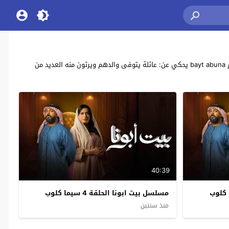
مشاهدة وتحميل جميع حلقات مسلسل الكوميديا الإماراتي “بيت ابونا” بطولة: مروان عبدالله ، أحمد العونان ، صوغة ، طارق العلي ، عبدالله خليل ، سعيد سالم bayt abuna يحكي عن: عائلة يتوفى والدهم ويرثون منه العديد من
40:39
مسلسل بيت ابونا الحلقة 4 سيما كلوب
منذ سنتين