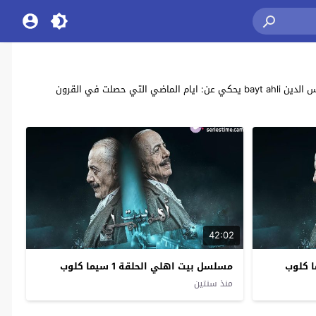
مشاهدة وتحميل جميع حلقات مسلسل الدراما السوري “بيت اهلي” بطولة: أيمن زيدان ، صفاء سلطان ، سلوم حداد ، عبدالفتاح المزين ، صباح بركات ، عبير شمس الدين bayt ahli يحكي عن: ايام الماضي التي حصلت في القرون
42:02
مسلسل بيت اهلي الحلقة 1 سيما كلوب
منذ سنتين