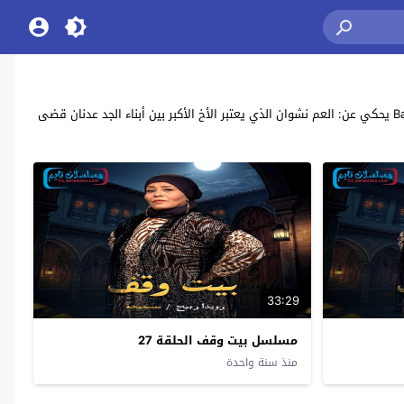
مشاهدة وتحميل جميع حلقات مسلسل الدراما اليمني “بيت وقف” بطولة: عبدالله تينه، علي حميدة، قاسم رشاد، خالد حمدان، رويدا ربيح، قاسم عمر Bayt Waqf يحكي عن: العم نشوان الذي يعتبر الأخ الأكبر بين أبناء الجد عدنان قضى
33:29
مسلسل بيت وقف الحلقة 27
منذ سنة واحدة