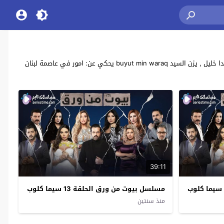
مشاهدة وتحميل جميع حلقات مسلسل الدراما والموسيقية اللبناني “بيوت من ورق” بطولة: سوزان نجم الدين , يوسف الخال , طوني عيسى , جيني أسبر , داليدا خليل , يزن السيد buyut min waraq يحكي عن: امور في عاصمة لبنان
39:11
مسلسل بيوت من ورق الحلقة 13 سيما كلوب
منذ سنتين