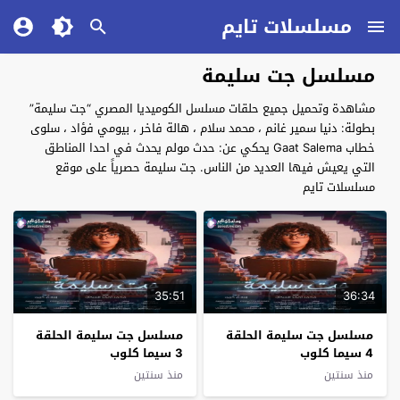
مسلسلات تايم
مسلسل جت سليمة
مشاهدة وتحميل جميع حلقات مسلسل الكوميديا المصري “جت سليمة”
بطولة: دنيا سمير غانم ، محمد سلام ، هالة فاخر ، بيومي فؤاد ، سلوى
خطاب Gaat Salema يحكي عن: حدث مولم يحدث في احدا المناطق
التي يعيش فيها العديد من الناس. جت سليمة حصرياً على موقع
مسلسلات تايم
35:51
36:34
مسلسل جت سليمة الحلقة
مسلسل جت سليمة الحلقة
4 سيما كلوب
3 سيما كلوب
منذ سنتين
منذ سنتين